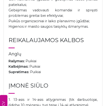
patiekalus;
Gebėjimas vadovauti komandai ir spręsti
problemas greitai bei efektyviai;
Puikūs organizaciniai ir laiko planavimo įgūdžiai;
Higienos ir maisto saugos taisyklių išmanymas.
REIKALAUJAMOS KALBOS
Anglų
Rašymas:
Puikiai
Kalbėjimas:
Puikiai
Supratimas:
Puikiai
ĮMONĖ SIŪLO
1. 13-asis ir 14-asis atlyginimas (tik darbuotojai,
išdirbę 10 mėnesių, turi teisę į 14-ąjį atlyginimą).