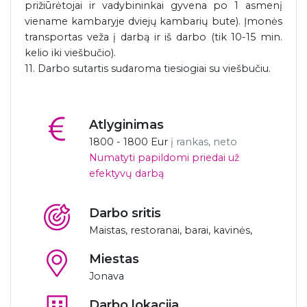
prižiūrėtojai ir vadybininkai gyvena po 1 asmenį
viename kambaryje dviejų kambarių bute). Įmonės
transportas veža į darbą ir iš darbo (tik 10-15 min.
kelio iki viešbučio).
11. Darbo sutartis sudaroma tiesiogiai su viešbučiu.
Atlyginimas
1800 - 1800 Eur
į rankas, neto
Numatyti papildomi priedai už
efektyvų darbą
Darbo sritis
Maistas, restoranai, barai, kavinės,
Miestas
Jonava
Darbo lokacija