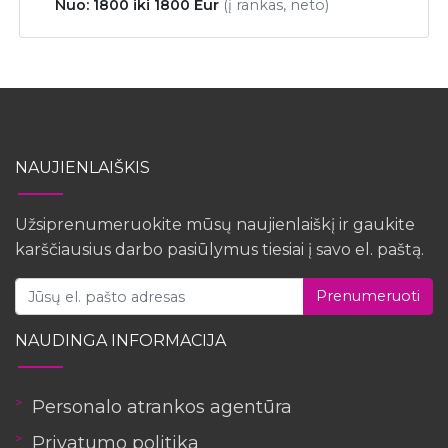
Nuo: 1800 iki 1800 Eur
(į rankas, neto)
NAUJIENLAIŠKIS
Užsiprenumeruokite mūsų naujienlaiškį ir gaukite
karščiausius darbo pasiūlymus tiesiai į savo el. paštą.
Prenumeruoti
NAUDINGA INFORMACIJA
Personalo atrankos agentūra
Privatumo politika