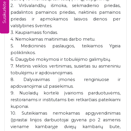
Susikurkite CV
2. Viršvalandžių išmoka, sekmadienio priedas,
padalintos pamainos priedas, naktinės pamainos
priedas ir apmokamos laisvos dienos per
valstybines šventes.
3. Kaupiamasis fondas.
4. Nemokamas maitinimas darbo metu.
5. Medicininės paslaugos, teikiamos Ygeia
poliklinikos.
6. Daugybė mokymosi ir tobulėjimo galimybių.
7. Metinis veiklos vertinimas, susietas su asmeniniu
tobulėjimu ir apdovanojimais.
8. Dalyvavimas įmonės renginiuose ir
apdovanojimai už pasiekimus.
9. Nuolaidų kortelė įvairioms parduotuvėms,
restoranams ir institutams bei retkarčiais pateikiami
kuponai.
10. Suteikiamas nemokamas apgyvendinimas
(Įprastai linijos darbuotojai gyvena po 2 asmenis
viename kambaryje dviejų kambarių bute,