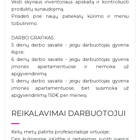
Vesti skyriaus inventoriaus apskaitą ir kontroliuoti
produktų sunaudojimą.
Prisidėti prie naujų patiekalų kūrimo ir meniu
tobulinimo.
DARBO GRAFIKAS:
5 dienų darbo savaitė - jeigu darbuotojas gyvena
Kipre;
6 dienų darbo savaitė - jeigu darbuotojas gyvena
įmonės apartamentuose ir nemoka už
apgyvendinimą
5 dienų darbo savaitė - jeigu darbuotojas gyvena
įmonės apartamentuose, bet susimoka už
apgyvendinimą 150€ per mėnesį.
REIKALAVIMAI DARBUOTOJUI
Kelių metų patirtis profesionalioje virtuvėje;
Geri kulinariniai įgūdžiai ir gebėjimas ruošti įvairius