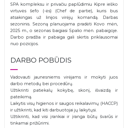
SPA kompleksu ir privačiu paplūdimiu Kipre ieško
virtuvės šefo (-ės) (Chef de partie), kuris bus
atsakingas už linijos virėjų komandą. Darbas
sezoninis. Sezoną planuojama pradėti Kovo mėn,
2025 m., o sezonas baigiasi Spalio mėn. pabaigoje.
Darbo pradžia ir pabaiga gali skirtis priklausomai
nuo pozicijos.
DARBO POBŪDIS
Vadovauti jaunesniems virėjams ir mokyti juos
darbo metodų bei procedūrų.
Užtikrinti patiekalų kokybę, skonį, išvaizdą ir
pateikimą.
Laikytis visų higienos ir saugos reikalavimų (HACCP)
ir užtikrinti, kad kiti darbuotojai jų laikytųsi.
Užtikrinti, kad visi įrankiai ir įranga būtų švarūs ir
tinkamai prižiūrimi.