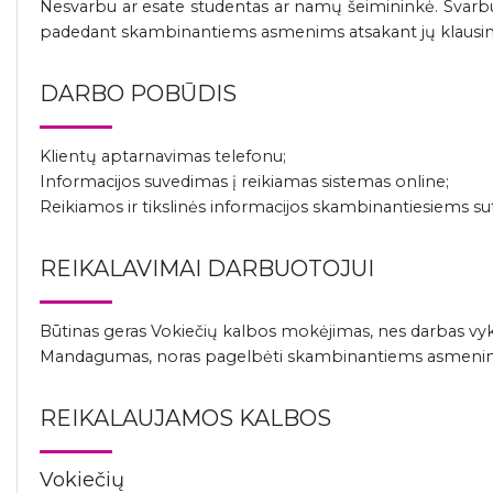
Nesvarbu ar esate studentas ar namų šeimininkė. Svarbu,
padedant skambinantiems asmenims atsakant jų klausi
DARBO POBŪDIS
Klientų aptarnavimas telefonu;
Informacijos suvedimas į reikiamas sistemas online;
Reikiamos ir tikslinės informacijos skambinantiesiems su
REIKALAVIMAI DARBUOTOJUI
Būtinas geras Vokiečių kalbos mokėjimas, nes darbas vyks
Mandagumas, noras pagelbėti skambinantiems asmenims i
REIKALAUJAMOS KALBOS
Vokiečių