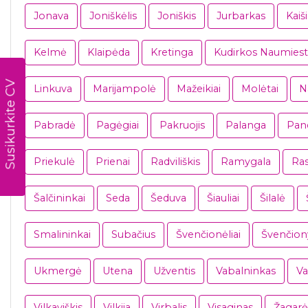
Jonava
Joniškėlis
Joniškis
Jurbarkas
Kaiš
Kelmė
Klaipėda
Kretinga
Kudirkos Naumiest
Susikurkite CV
Linkuva
Marijampolė
Mažeikiai
Molėtai
N
Pabradė
Pagėgiai
Pakruojis
Palanga
Pan
Priekulė
Prienai
Radviliškis
Ramygala
Ras
Šalčininkai
Seda
Šeduva
Šiauliai
Šilalė
Smalininkai
Subačius
Švenčionėliai
Švenčion
Ukmergė
Utena
Užventis
Vabalninkas
Va
Vilkaviškis
Vilkija
Virbalis
Visaginas
Žagarė