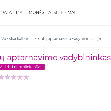
PATARIMAI
ĮMONĖS
ATSILIEPIMAI
Vokiškai kalbantis klientų aptarnavimo vadybininkas (ė)
ntų aptarnavimo vadybininkas 
ė dirbti nuotoliniu būdu