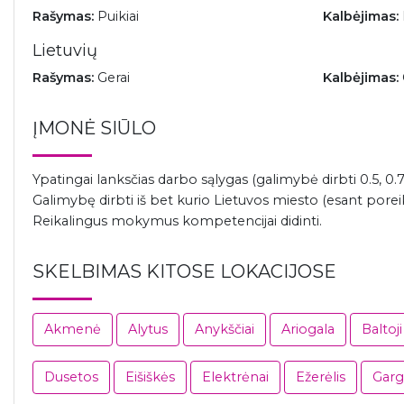
Rašymas:
Puikiai
Kalbėjimas:
Lietuvių
Rašymas:
Gerai
Kalbėjimas:
ĮMONĖ SIŪLO
Ypatingai lanksčias darbo sąlygas (galimybė dirbti 0.5, 0.
Galimybę dirbti iš bet kurio Lietuvos miesto (esant poreiki
Reikalingus mokymus kompetencijai didinti.
SKELBIMAS KITOSE LOKACIJOSE
Akmenė
Alytus
Anykščiai
Ariogala
Baltoj
Dusetos
Eišiškės
Elektrėnai
Ežerėlis
Garg