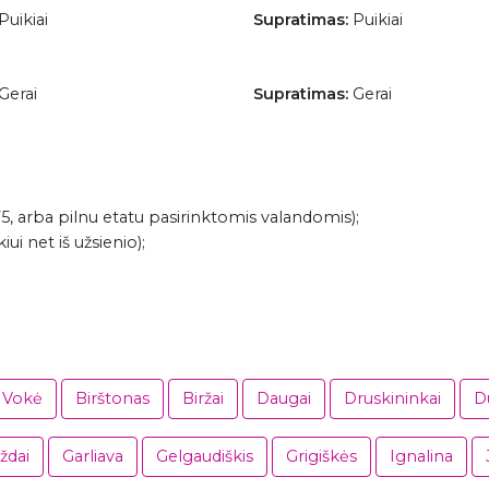
Puikiai
Supratimas:
Puikiai
Gerai
Supratimas:
Gerai
75, arba pilnu etatu pasirinktomis valandomis);
ui net iš užsienio);
i Vokė
Birštonas
Biržai
Daugai
Druskininkai
D
ždai
Garliava
Gelgaudiškis
Grigiškės
Ignalina