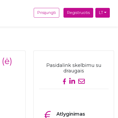
Prisijungti
Registruotis
LT
(ė)
Pasidalink skelbimu su
draugais
Share on Facebook
Share on LinkedIn
Send email
Atlyginimas