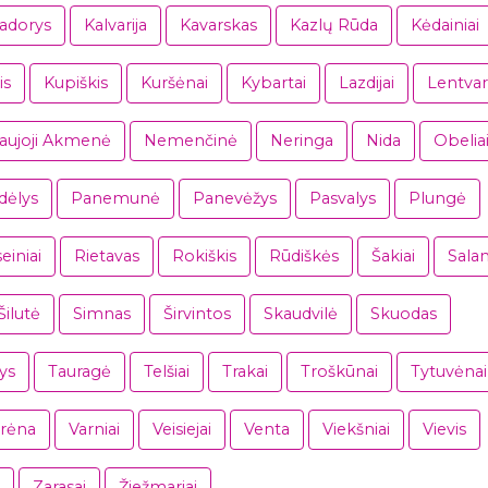
iadorys
Kalvarija
Kavarskas
Kazlų Rūda
Kėdainiai
is
Kupiškis
Kuršėnai
Kybartai
Lazdijai
Lentvar
aujoji Akmenė
Nemenčinė
Neringa
Nida
Obelia
dėlys
Panemunė
Panevėžys
Pasvalys
Plungė
einiai
Rietavas
Rokiškis
Rūdiškės
Šakiai
Salan
Šilutė
Simnas
Širvintos
Skaudvilė
Skuodas
ys
Tauragė
Telšiai
Trakai
Troškūnai
Tytuvėnai
rėna
Varniai
Veisiejai
Venta
Viekšniai
Vievis
Zarasai
Žiežmariai