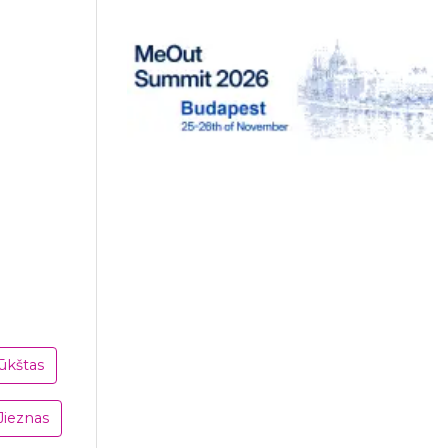
ūkštas
Jieznas