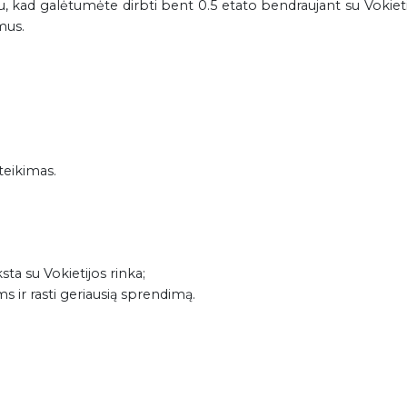
 kad galėtumėte dirbti bent 0.5 etato bendraujant su Vokietij
mus.
teikimas.
ta su Vokietijos rinka;
r rasti geriausią sprendimą.