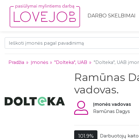
DARBO SKELBIMAI
Pradžia
Įmonės
"Dolteka", UAB
"Dolteka", UAB įm
Ramūnas Da
vadovas.
Įmonės vadovas
Ramūnas Dagys
101.9%
Darbuotojų kaitos