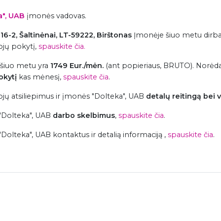
a", UAB
įmonės vadovas.
. 16-2, Šaltinėnai, LT-59222, Birštonas
Įmonėje šiuo metu dirb
jų pokytį,
spauskite čia.
 šiuo metu yra
1749 Eur./mėn.
(ant popieriaus, BRUTO). Norė
okytį
kas mėnesį,
spauskite čia
.
ų atsiliepimus ir įmonės "Dolteka", UAB
detalų reitingą bei 
"Dolteka", UAB
darbo skelbimus
,
spauskite čia
.
lteka", UAB kontaktus ir detalią informaciją ,
spauskite čia
.