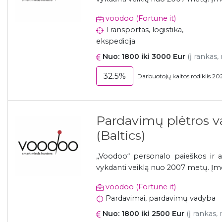
voodoo (Fortune it)
Transportas, logistika,
ekspedicija
Nuo: 1800 iki 3000 Eur
(į rankas,
32.5%
Darbuotojų kaitos rodiklis 20
Pardavimų plėtros v
(Baltics)
„Voodoo“ personalo paieškos ir a
vykdanti veiklą nuo 2007 metų. Įmonė
voodoo (Fortune it)
Pardavimai, pardavimų vadyba
Nuo: 1800 iki 2500 Eur
(į rankas,