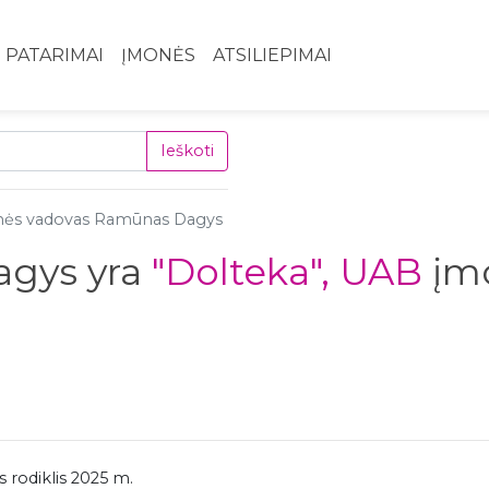
PATARIMAI
ĮMONĖS
ATSILIEPIMAI
Ieškoti
onės vadovas Ramūnas Dagys
gys yra
"Dolteka", UAB
įm
 rodiklis 2025 m.