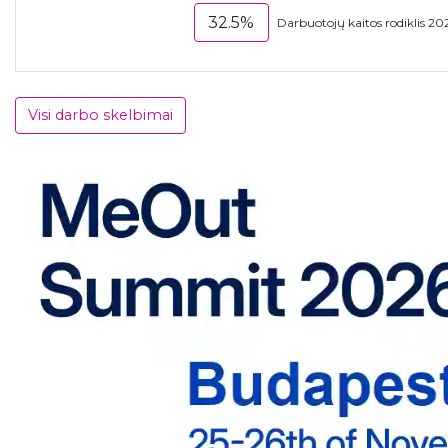
32.5%
Darbuotojų kaitos rodiklis 20
Visi darbo skelbimai