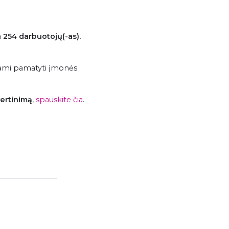
a
254 darbuotojų(-as).
dami pamatyti įmonės
vertinimą
,
spauskite čia
.