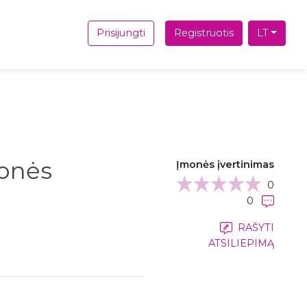
Prisijungti
Registruotis
LT
onės
Įmonės įvertinimas
0
0
RAŠYTI
ATSILIEPIMĄ