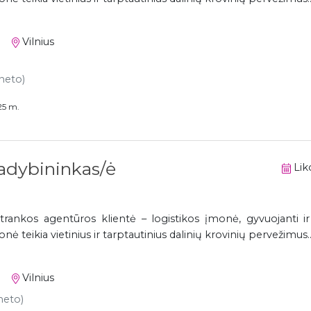
Vilnius
 neto)
25 m.
adybininkas/ė
Liko
trankos agentūros klientė – logistikos įmonė, gyvuojanti i
 teikia vietinius ir tarptautinius dalinių krovinių pervežimus..
Vilnius
 neto)