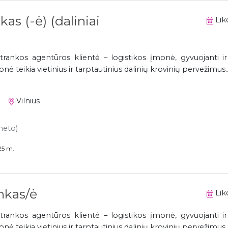
as (-ė) (daliniai
Liko
trankos agentūros klientė – logistikos įmonė, gyvuojanti i
 teikia vietinius ir tarptautinius dalinių krovinių pervežimus..
Vilnius
 neto)
25 m.
nkas/ė
Liko
trankos agentūros klientė – logistikos įmonė, gyvuojanti i
 teikia vietinius ir tarptautinius dalinių krovinių pervežimus..