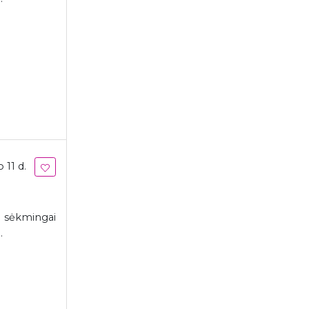
 11 d.
r sėkmingai
.