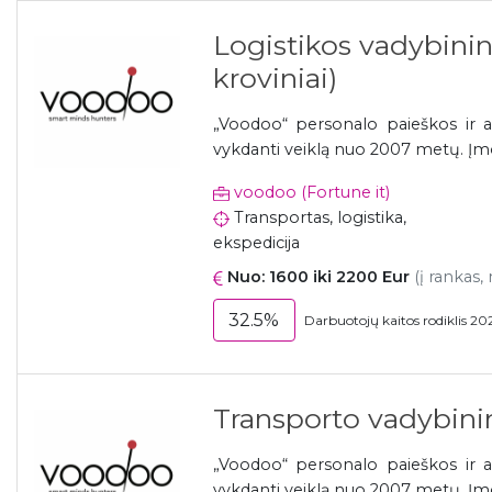
Logistikos vadybinink
kroviniai)
„Voodoo“ personalo paieškos ir a
vykdanti veiklą nuo 2007 metų. Įmonė
voodoo (Fortune it)
Transportas, logistika,
ekspedicija
Nuo: 1600 iki 2200 Eur
(į rankas,
32.5%
Darbuotojų kaitos rodiklis 20
Transporto vadybini
„Voodoo“ personalo paieškos ir a
vykdanti veiklą nuo 2007 metų. Įmonė