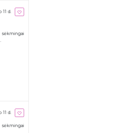
 11 d.
r sėkmingai
.
 11 d.
r sėkmingai
.