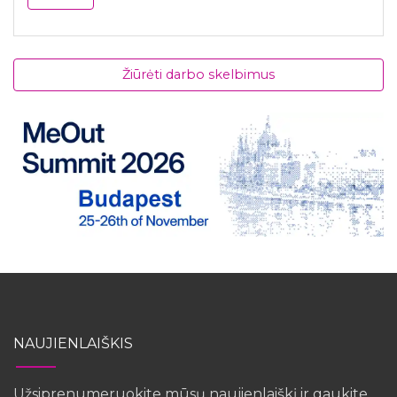
Žiūrėti darbo skelbimus
NAUJIENLAIŠKIS
Užsiprenumeruokite mūsų naujienlaiškį ir gaukite