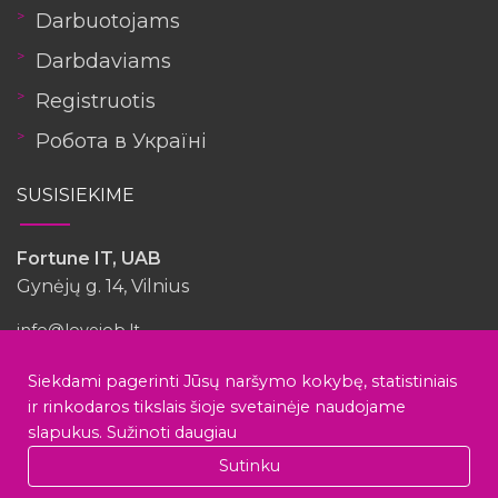
Darbuotojams
Darbdaviams
Registruotis
Робота в Україні
SUSISIEKIME
Fortune IT, UAB
Gynėjų g. 14, Vilnius
info@lovejob.lt
Siekdami pagerinti Jūsų naršymo kokybę, statistiniais
Turėjote patirties su šia įmone?
ir rinkodaros tikslais šioje svetainėje naudojame
slapukus.
Sužinoti daugiau
Aardvark Technologies
Sutinku
Rašyti atsiliepimą