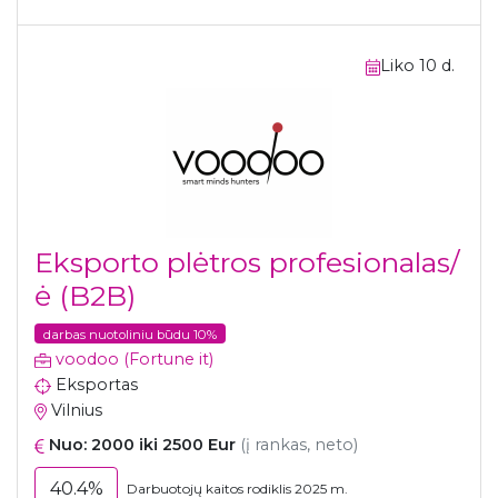
Liko 10 d.
Eksporto plėtros profesionalas/
ė (B2B)
darbas nuotoliniu būdu 10%
voodoo (Fortune it)
Eksportas
Vilnius
Nuo: 2000 iki 2500 Eur
(į rankas, neto)
40.4%
Darbuotojų kaitos rodiklis 2025 m.