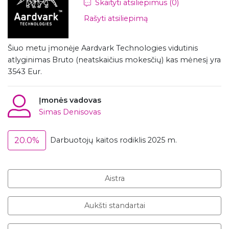
Skaityti atsiliepimus (0)
Rašyti atsiliepimą
Šiuo metu įmonėje Aardvark Technologies vidutinis
atlyginimas Bruto (neatskaičius mokesčių) kas mėnesį yra
3543 Eur.
Įmonės vadovas
Simas Denisovas
20.0%
Darbuotojų kaitos rodiklis 2025 m.
Aistra
Aukšti standartai