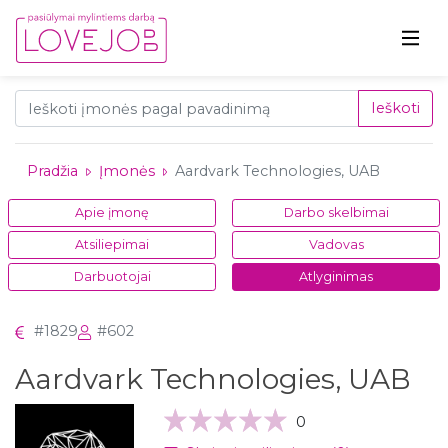
Ieškoti
Pradžia
Įmonės
Aardvark Technologies, UAB
Apie įmonę
Darbo skelbimai
Atsiliepimai
Vadovas
Darbuotojai
Atlyginimas
#1829
#602
Aardvark Technologies, UAB
0