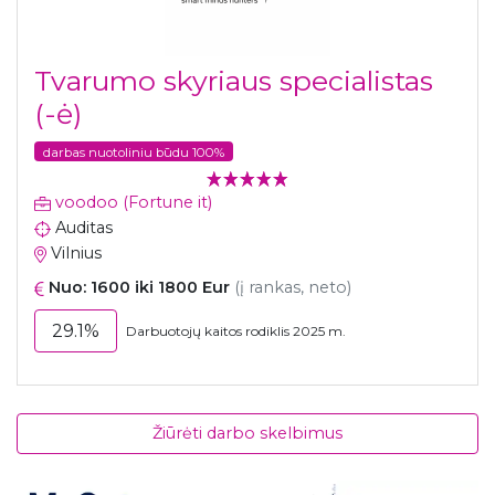
Tvarumo skyriaus specialistas
(-ė)
darbas nuotoliniu būdu 100%
voodoo (Fortune it)
Auditas
Vilnius
Nuo: 1600 iki 1800 Eur
(į rankas, neto)
29.1%
Darbuotojų kaitos rodiklis 2025 m.
Žiūrėti darbo skelbimus