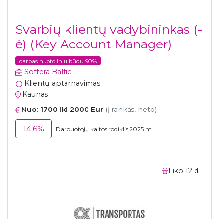
Svarbių klientų vadybininkas (-
ė) (Key Account Manager)
darbas nuotoliniu būdu 90%
Softera Baltic
Klientų aptarnavimas
Kaunas
Nuo: 1700 iki 2000 Eur
(į rankas, neto)
14.6%
Darbuotojų kaitos rodiklis 2025 m.
Liko 12 d.