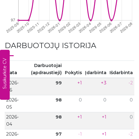
DARBUOTOJŲ ISTORIJA
Susikurkite CV
Darbuotojai
Data
(apdraustieji)
Pokytis
Įdarbinta
Išdarbinta
2026-
99
+1
+3
-2
06
2026-
98
0
0
0
05
2026-
98
+1
+1
0
04
2026-
97
-1
+1
-2