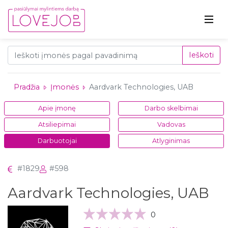
Ieškoti
Pradžia
Įmonės
Aardvark Technologies, UAB
Apie įmonę
Darbo skelbimai
Atsiliepimai
Vadovas
Darbuotojai
Atlyginimas
#1829
#598
Aardvark Technologies, UAB
0