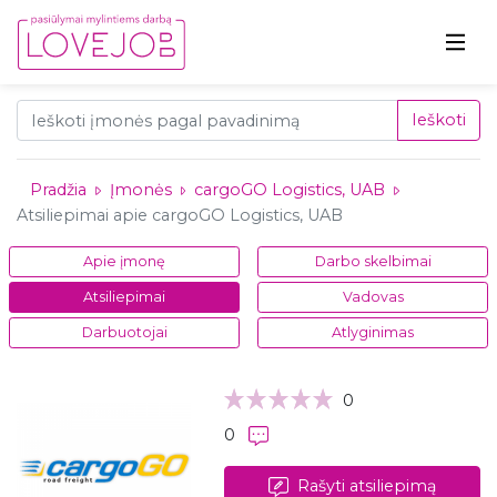
Ieškoti
Pradžia
Įmonės
cargoGO Logistics, UAB
Atsiliepimai apie cargoGO Logistics, UAB
Apie įmonę
Darbo skelbimai
Atsiliepimai
Vadovas
Darbuotojai
Atlyginimas
0
0
Rašyti atsiliepimą