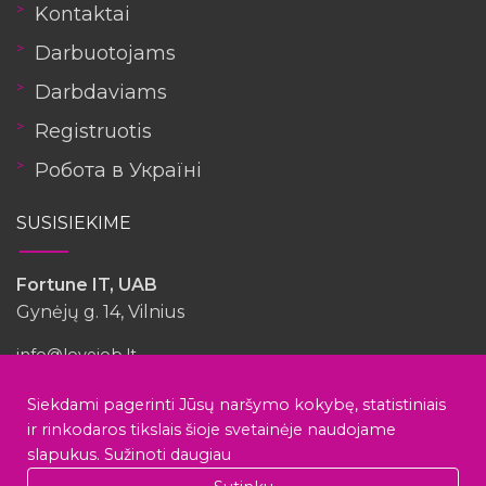
Kontaktai
Darbuotojams
Darbdaviams
Registruotis
Робота в Україні
SUSISIEKIME
Fortune IT, UAB
Gynėjų g. 14, Vilnius
info@lovejob.lt
Siekdami pagerinti Jūsų naršymo kokybę, statistiniais
Turėjote patirties su šia įmone?
ir rinkodaros tikslais šioje svetainėje naudojame
slapukus.
Sužinoti daugiau
cargoGO Logistics