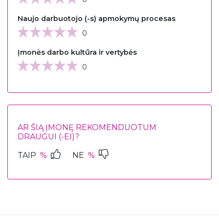
Naujo darbuotojo (-s) apmokymų procesas
0
Įmonės darbo kultūra ir vertybės
0
AR ŠIĄ ĮMONĘ REKOMENDUOTUM
DRAUGUI (-EI)?
TAIP
%
NE
%