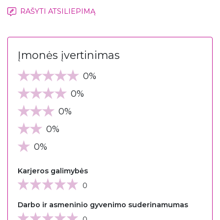
RAŠYTI ATSILIEPIMĄ
Įmonės įvertinimas
0%
0%
0%
0%
0%
Karjeros galimybės
0
Darbo ir asmeninio gyvenimo suderinamumas
0