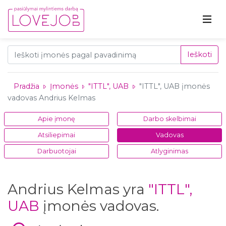
Ieškoti
Pradžia
Įmonės
"ITTL", UAB
"ITTL", UAB įmonės
vadovas Andrius Kelmas
Apie įmonę
Darbo skelbimai
Atsiliepimai
Vadovas
Darbuotojai
Atlyginimas
Andrius Kelmas yra
"ITTL",
UAB
įmonės vadovas.