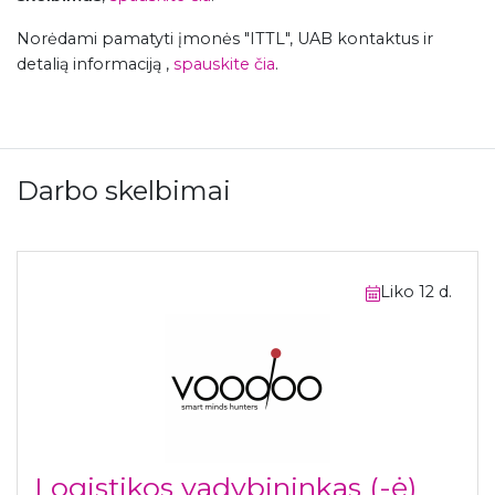
Norėdami pamatyti įmonės "ITTL", UAB kontaktus ir
detalią informaciją ,
spauskite čia
.
Darbo skelbimai
Liko 12 d.
Logistikos vadybininkas (-ė)