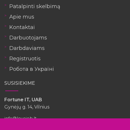
Patalpinti skelbimą
Apie mus
Kontaktai
Darbuotojams
Darbdaviams
Registruotis
Робота в Україні
SUSISIEKIME
Fortune IT, UAB
Gynėjų g. 14, Vilnius
info@lovejob.lt