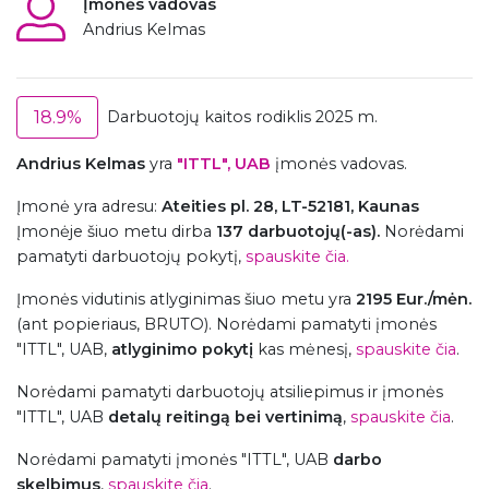
Įmonės vadovas
Andrius Kelmas
18.9%
Darbuotojų kaitos rodiklis 2025 m.
Andrius Kelmas
yra
"ITTL", UAB
įmonės vadovas.
Įmonė
yra adresu:
Ateities pl. 28, LT-52181, Kaunas
Įmonėje šiuo metu dirba
137 darbuotojų(-as).
Norėdami
pamatyti darbuotojų pokytį,
spauskite čia.
Įmonės vidutinis atlyginimas šiuo metu yra
2195 Eur./mėn.
(ant popieriaus, BRUTO). Norėdami pamatyti įmonės
"ITTL", UAB,
atlyginimo pokytį
kas mėnesį,
spauskite čia
.
Norėdami pamatyti darbuotojų atsiliepimus ir įmonės
"ITTL", UAB
detalų reitingą bei vertinimą
,
spauskite čia
.
Norėdami pamatyti įmonės "ITTL", UAB
darbo
skelbimus
,
spauskite čia
.