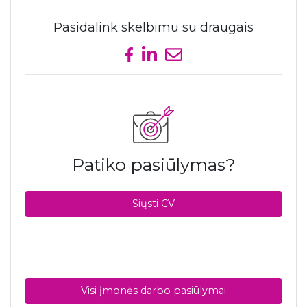
Pasidalink skelbimu su draugais
Share on Facebook
Share on LinkedIn
Send email
Patiko pasiūlymas?
Siųsti CV
Visi įmonės darbo pasiūlymai