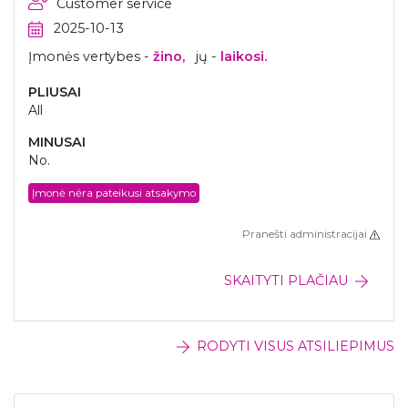
Customer service
2025-10-13
Įmonės vertybes -
žino,
jų -
laikosi.
PLIUSAI
All
MINUSAI
No.
Įmonė nėra pateikusi atsakymo
Pranešti administracijai
SKAITYTI PLAČIAU
RODYTI VISUS ATSILIEPIMUS