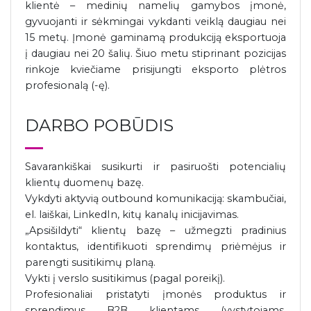
klientė – medinių namelių gamybos įmonė,
gyvuojanti ir sėkmingai vykdanti veiklą daugiau nei
15 metų. Įmonė gaminamą produkciją eksportuoja
į daugiau nei 20 šalių. Šiuo metu stiprinant pozicijas
rinkoje kviečiame prisijungti eksporto plėtros
profesionalą (-ę).
DARBO POBŪDIS
Savarankiškai susikurti ir pasiruošti potencialių
klientų duomenų bazę.
Vykdyti aktyvią outbound komunikaciją: skambučiai,
el. laiškai, LinkedIn, kitų kanalų inicijavimas.
„Apsišildyti“ klientų bazę – užmegzti pradinius
kontaktus, identifikuoti sprendimų priėmėjus ir
parengti susitikimų planą.
Vykti į verslo susitikimus (pagal poreikį).
Profesionaliai pristatyti įmonės produktus ir
sprendimus B2B klientams (vystytojams,