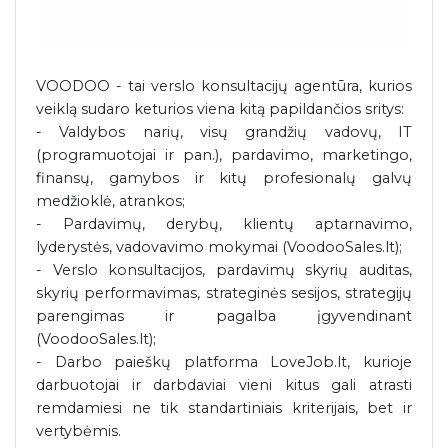
VOODOO - tai verslo konsultacijų agentūra, kurios
veiklą sudaro keturios viena kitą papildančios sritys:
- Valdybos narių, visų grandžių vadovų, IT
(programuotojai ir pan.), pardavimo, marketingo,
finansų, gamybos ir kitų profesionalų galvų
medžioklė, atrankos;
- Pardavimų, derybų, klientų aptarnavimo,
lyderystės, vadovavimo mokymai (VoodooSales.lt);
- Verslo konsultacijos, pardavimų skyrių auditas,
skyrių performavimas, strateginės sesijos, strategijų
parengimas ir pagalba įgyvendinant
(VoodooSales.lt);
- Darbo paieškų platforma LoveJob.lt, kurioje
darbuotojai ir darbdaviai vieni kitus gali atrasti
remdamiesi ne tik standartiniais kriterijais, bet ir
vertybėmis.