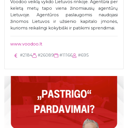
Voodoo veiklą vykdo Lietuvos rinkoje. Agentūra per
keletą metų tapo viena žinomiausių agentūrų
Lietuvoje. Agentūros paslaugomis naudojasi
žinomos Lietuvos ir užsienio kapitalo įmonės,
kurioms reikalingi kokybiški ir patikimi sprendimai.
www.voodoo.lt
#2184
#26089
#11166
#695