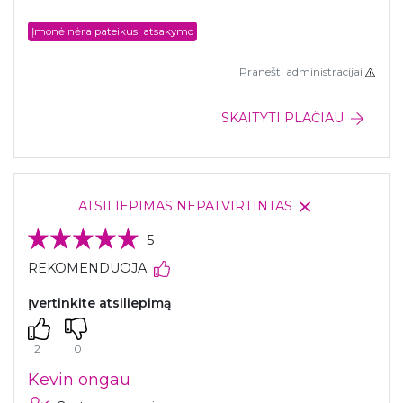
Įmonė nėra pateikusi atsakymo
Pranešti administracijai
SKAITYTI PLAČIAU
ATSILIEPIMAS NEPATVIRTINTAS
5
REKOMENDUOJA
Įvertinkite atsiliepimą
2
0
Kevin ongau