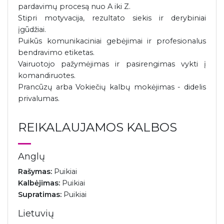
pardavimų procesą nuo A iki Z.
Stipri motyvacija, rezultato siekis ir derybiniai
įgūdžiai.
Puikūs komunikaciniai gebėjimai ir profesionalus
bendravimo etiketas.
Vairuotojo pažymėjimas ir pasirengimas vykti į
komandiruotes.
Prancūzų arba Vokiečių kalbų mokėjimas - didelis
privalumas.
REIKALAUJAMOS KALBOS
Anglų
Rašymas:
Puikiai
Kalbėjimas:
Puikiai
Supratimas:
Puikiai
Lietuvių