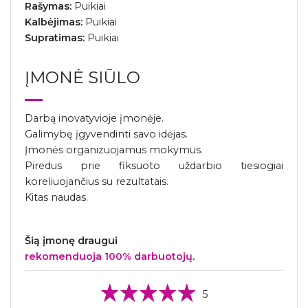
Rašymas:
Puikiai
Kalbėjimas:
Puikiai
Supratimas:
Puikiai
ĮMONĖ SIŪLO
Darbą inovatyvioje įmonėje.
Galimybę įgyvendinti savo idėjas.
Įmonės organizuojamus mokymus.
Piredus prie fiksuoto uždarbio tiesiogiai
koreliuojančius su rezultatais.
Kitas naudas.
Šią įmonę draugui
rekomenduoja 100% darbuotojų
.
5