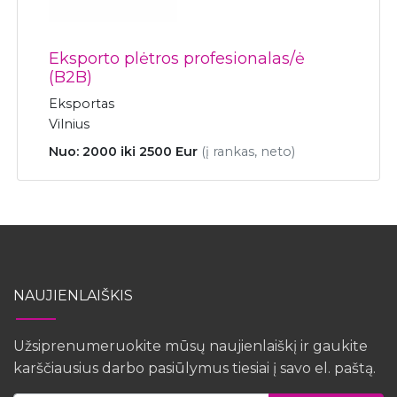
Eksporto plėtros profesionalas/ė
(B2B)
Eksportas
Vilnius
Nuo: 2000 iki 2500 Eur
(į rankas, neto)
NAUJIENLAIŠKIS
Užsiprenumeruokite mūsų naujienlaiškį ir gaukite
karščiausius darbo pasiūlymus tiesiai į savo el. paštą.