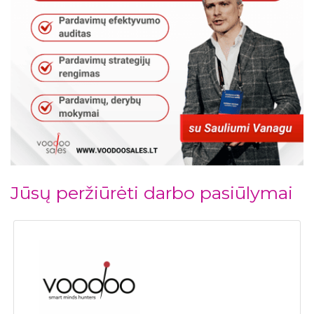
Jūsų peržiūrėti darbo pasiūlymai