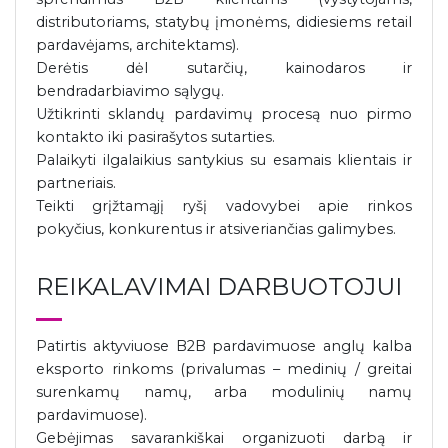
distributoriams, statybų įmonėms, didiesiems retail
pardavėjams, architektams).
Derėtis dėl sutarčių, kainodaros ir
bendradarbiavimo sąlygų.
Užtikrinti sklandų pardavimų procesą nuo pirmo
kontakto iki pasirašytos sutarties.
Palaikyti ilgalaikius santykius su esamais klientais ir
partneriais.
Teikti grįžtamąjį ryšį vadovybei apie rinkos
pokyčius, konkurentus ir atsiveriančias galimybes.
REIKALAVIMAI DARBUOTOJUI
Patirtis aktyviuose B2B pardavimuose anglų kalba
eksporto rinkoms (privalumas – medinių / greitai
surenkamų namų, arba modulinių namų
pardavimuose).
Gebėjimas savarankiškai organizuoti darbą ir