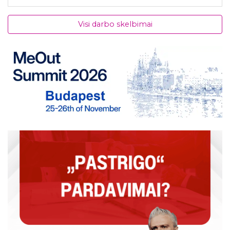
Visi darbo skelbimai