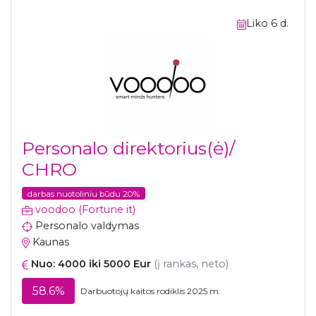
Liko 6 d.
Personalo direktorius(ė)/
CHRO
darbas nuotoliniu būdu 20%
voodoo (Fortune it)
Personalo valdymas
Kaunas
Nuo: 4000 iki 5000 Eur
(į rankas, neto)
58.6%
Darbuotojų kaitos rodiklis 2025 m.