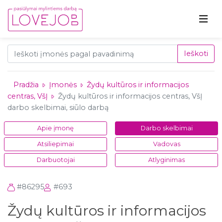
Ieškoti
Pradžia
Įmonės
Žydų kultūros ir informacijos
centras, VšĮ
Žydų kultūros ir informacijos centras, VšĮ
darbo skelbimai, siūlo darbą
Apie įmonę
Darbo skelbimai
Atsiliepimai
Vadovas
Darbuotojai
Atlyginimas
#86295
#693
Žydų kultūros ir informacijos