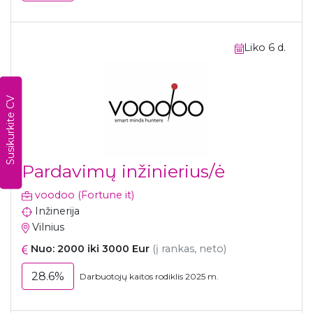
Liko 6 d.
Susikurkite CV
Pardavimų inžinierius/ė
voodoo (Fortune it)
Inžinerija
Vilnius
Nuo: 2000 iki 3000 Eur
(į rankas, neto)
28.6%
Darbuotojų kaitos rodiklis 2025 m.