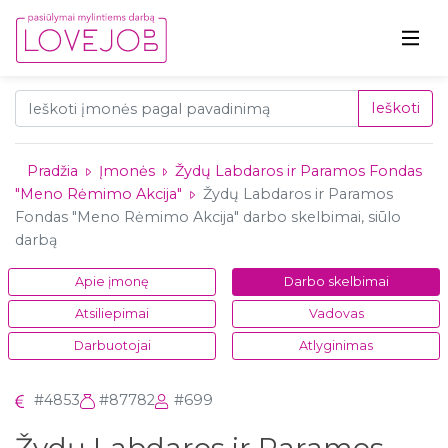
Ieškoti
Pradžia
Įmonės
Žydų Labdaros ir Paramos Fondas
"Meno Rėmimo Akcija"
Žydų Labdaros ir Paramos
Fondas "Meno Rėmimo Akcija" darbo skelbimai, siūlo
darbą
Apie įmonę
Darbo skelbimai
Atsiliepimai
Vadovas
Darbuotojai
Atlyginimas
#4853
#87782
#699