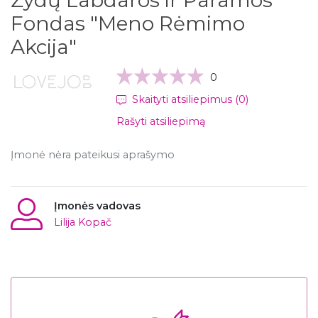
Žydų Labdaros ir Paramos
Fondas "Meno Rėmimo
Akcija"
0
Skaityti atsiliepimus (0)
Rašyti atsiliepimą
Įmonė nėra pateikusi aprašymo
Įmonės vadovas
Lilija Kopač