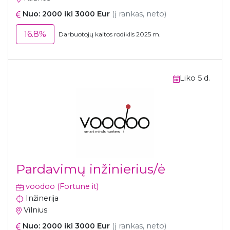
Nuo: 2000 iki 3000 Eur
(į rankas, neto)
16.8%
Darbuotojų kaitos rodiklis 2025 m.
Liko 5 d.
Pardavimų inžinierius/ė
voodoo (Fortune it)
Inžinerija
Vilnius
Nuo: 2000 iki 3000 Eur
(į rankas, neto)