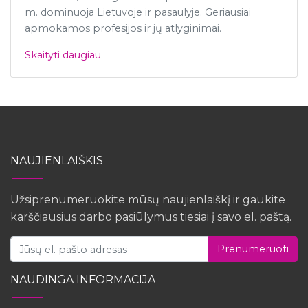
m. dominuoja Lietuvoje ir pasaulyje. Geriausiai
apmokamos profesijos ir jų atlyginimai.
Skaityti daugiau
NAUJIENLAIŠKIS
Užsiprenumeruokite mūsų naujienlaiškį ir gaukite
karščiausius darbo pasiūlymus tiesiai į savo el. paštą.
Prenumeruoti
NAUDINGA INFORMACIJA