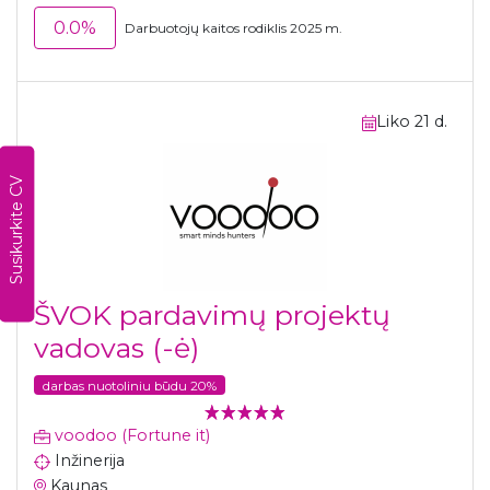
0.0%
Darbuotojų kaitos rodiklis 2025 m.
Liko 21 d.
Susikurkite CV
ŠVOK pardavimų projektų
vadovas (-ė)
darbas nuotoliniu būdu 20%
voodoo (Fortune it)
Inžinerija
Kaunas