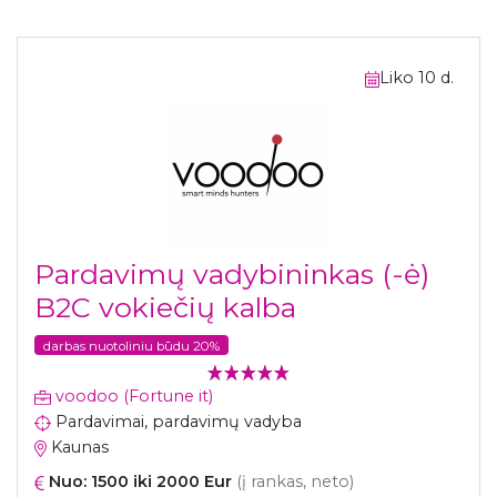
Liko 10 d.
Pardavimų vadybininkas (-ė)
B2C vokiečių kalba
darbas nuotoliniu būdu 20%
voodoo (Fortune it)
Pardavimai, pardavimų vadyba
Kaunas
Nuo: 1500 iki 2000 Eur
(į rankas, neto)