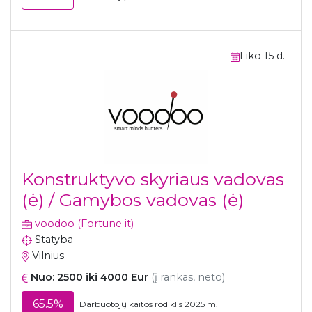
Liko 15 d.
Konstruktyvo skyriaus vadovas
(ė) / Gamybos vadovas (ė)
voodoo (Fortune it)
Statyba
Vilnius
Nuo: 2500 iki 4000 Eur
(į rankas, neto)
65.5%
Darbuotojų kaitos rodiklis 2025 m.