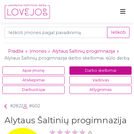
Ieškoti
Pradžia
Įmonės
Alytaus Šaltinių progimnazija
Alytaus Šaltinių progimnazija darbo skelbimai, siūlo darbą
Apie įmonę
Darbo skelbimai
Atsiliepimai
Vadovas
Darbuotojai
Atlyginimas
#2822
#602
Alytaus Šaltinių progimnazija
0