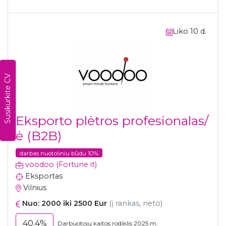
Liko 10 d.
Susikurkite CV
Eksporto plėtros profesionalas/
ė (B2B)
darbas nuotoliniu būdu 10%
voodoo (Fortune it)
Eksportas
Vilnius
Nuo: 2000 iki 2500 Eur
(į rankas, neto)
40.4%
Darbuotojų kaitos rodiklis 2025 m.