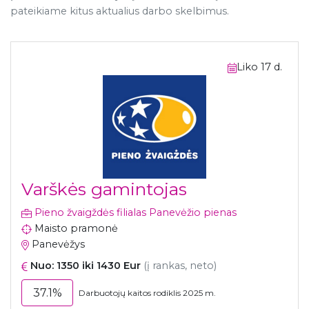
pateikiame kitus aktualius darbo skelbimus.
Liko 17 d.
Varškės gamintojas
Pieno žvaigždės filialas Panevėžio pienas
Maisto pramonė
Panevėžys
Nuo: 1350 iki 1430 Eur
(į rankas, neto)
37.1%
Darbuotojų kaitos rodiklis 2025 m.