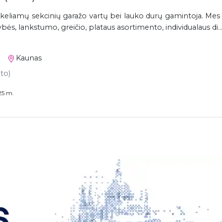
keliamų sekcinių garažo vartų bei lauko durų gamintoja. Me
bės, lankstumo, greičio, plataus asortimento, individualaus di..
Kaunas
eto)
25 m.