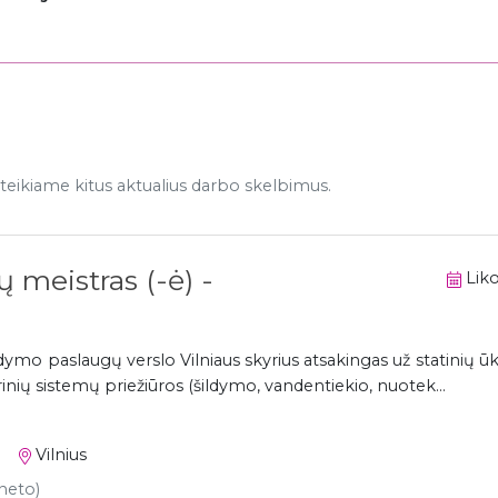
eikiame kitus aktualius darbo skelbimus.
 meistras (-ė) -
Liko
ldymo paslaugų verslo Vilniaus skyrius atsakingas už statinių 
inių sistemų priežiūros (šildymo, vandentiekio, nuotek...
Vilnius
 neto)