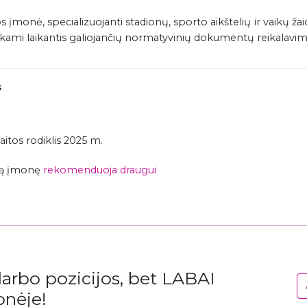
 įmonė, specializuojanti stadionų, sporto aikštelių ir vaikų žai
iekami laikantis galiojančių normatyvinių dokumentų reikalavim
s
itos rodiklis 2025 m.
ią įmonę
rekomenduoja draugui
rbo pozicijos, bet LABAI
onėje!