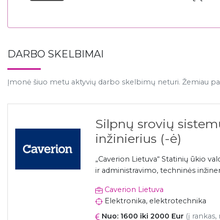
DARBO SKELBIMAI
Įmonė šiuo metu aktyvių darbo skelbimų neturi. Žemiau pat
Silpnų srovių sistemų
inžinierius (-ė)
„Caverion Lietuva“ Statinių ūkio va
ir administravimo, techninės inžiner
Caverion Lietuva
Elektronika, elektrotechnika
Nuo: 1600 iki 2000 Eur
(į rankas,