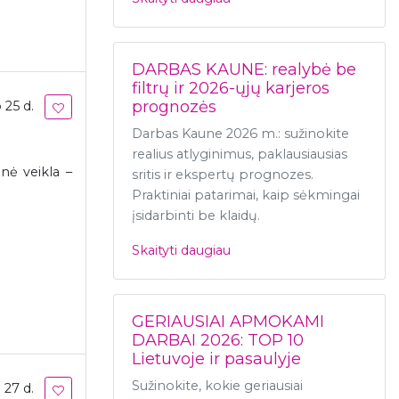
DARBAS KAUNE: realybė be
filtrų ir 2026-ųjų karjeros
prognozės
 25 d.
Darbas Kaune 2026 m.: sužinokite
realius atlyginimus, paklausiausias
nė veikla –
sritis ir ekspertų prognozes.
Praktiniai patarimai, kaip sėkmingai
įsidarbinti be klaidų.
Skaityti daugiau
GERIAUSIAI APMOKAMI
DARBAI 2026: TOP 10
Lietuvoje ir pasaulyje
Sužinokite, kokie geriausiai
 27 d.