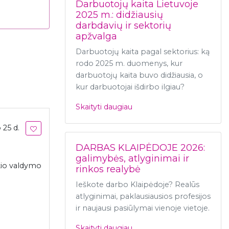
Darbuotojų kaita Lietuvoje
2025 m.: didžiausių
darbdavių ir sektorių
apžvalga
Darbuotojų kaita pagal sektorius: ką
rodo 2025 m. duomenys, kur
darbuotojų kaita buvo didžiausia, o
kur darbuotojai išdirbo ilgiau?
Skaityti daugiau
 25 d.
DARBAS KLAIPĖDOJE 2026:
galimybės, atlyginimai ir
ūkio valdymo
rinkos realybė
Ieškote darbo Klaipėdoje? Realūs
atlyginimai, paklausiausios profesijos
ir naujausi pasiūlymai vienoje vietoje.
Skaityti daugiau