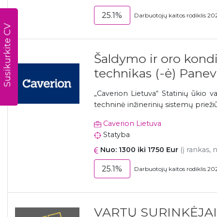
25.1%
Darbuotojų kaitos rodiklis 20
Susikurkite CV
Šaldymo ir oro kond
technikas (-ė) Panev
„Caverion Lietuva“ Statinių ūkio v
techninė inžinerinių sistemų priežiū
Caverion Lietuva
Statyba
Nuo: 1300 iki 1750 Eur
(į rankas, 
25.1%
Darbuotojų kaitos rodiklis 20
VARTŲ SURINKĖJAI 