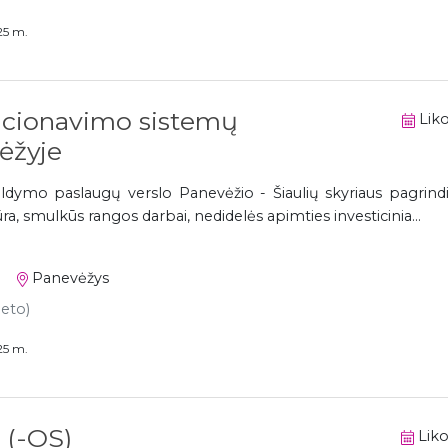
25 m.
icionavimo sistemų
Liko
ėžyje
aldymo paslaugų verslo Panevėžio - Šiaulių skyriaus pagrindi
ra, smulkūs rangos darbai, nedidelės apimties investicinia...
Panevėžys
neto)
25 m.
(-OS)
Liko