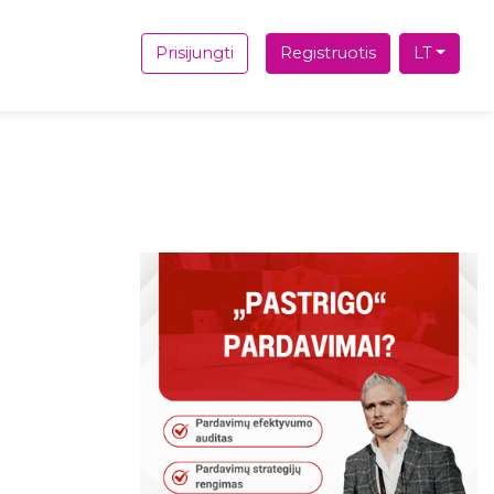
Prisijungti
Registruotis
LT