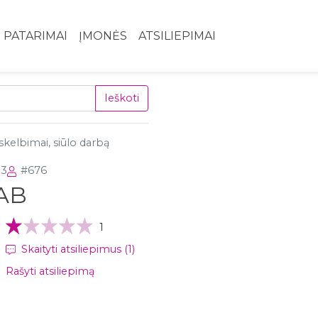
PATARIMAI
ĮMONĖS
ATSILIEPIMAI
Ieškoti
kelbimai, siūlo darbą
03
#676
UAB
1
Skaityti atsiliepimus (1)
Rašyti atsiliepimą