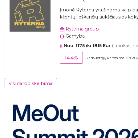
Įmonė Ryterna yra žinoma kaip pa
klientų, ieškančių aukščiausios koky
Ryterna group
Gamyba
Nuo: 1175 iki 1815 Eur
(į rankas, n
14.4%
Darbuotojų kaitos rodiklis 20
Visi darbo skelbimai