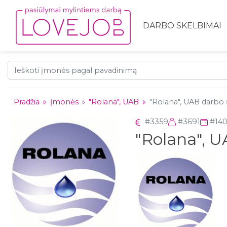
DARBO SKELBIMAI
Pradžia
Įmonės
"Rolana", UAB
"Rolana", UAB darbo s
#3359
#3691
#14
"Rolana", 