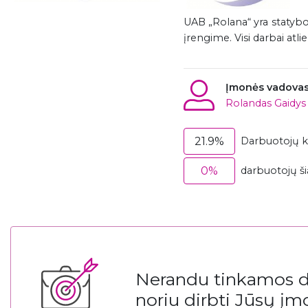
UAB „Rolana“ yra statybos
įrengime. Visi darbai atl
Įmonės vadova
Rolandas Gaidys
21.9%
Darbuotojų ka
0%
darbuotojų š
Nerandu tinkamos da
noriu dirbti Jūsų įm