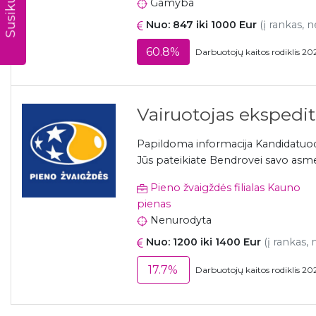
Gamyba
Nuo: 847 iki 1000 Eur
(į rankas, n
60.8%
Darbuotojų kaitos rodiklis 20
Vairuotojas ekspedito
Papildoma informacija Kandidatuoda
Jūs pateikiate Bendrovei savo asme
Pieno žvaigždės filialas Kauno
pienas
Nenurodyta
Nuo: 1200 iki 1400 Eur
(į rankas, 
17.7%
Darbuotojų kaitos rodiklis 20