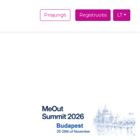
Prisijungti
Registruotis
LT