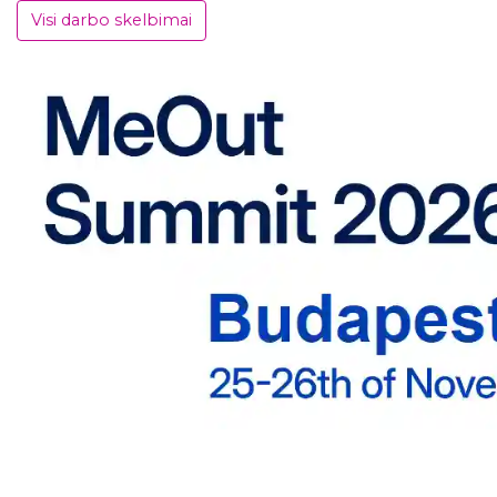
Visi darbo skelbimai