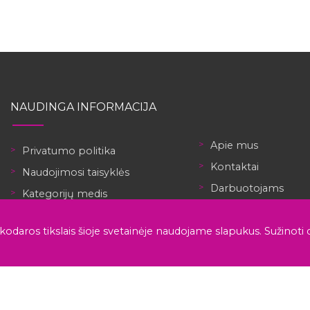
NAUDINGA INFORMACIJA
Apie mus
Privatumo politika
Kontaktai
Naudojimosi taisyklės
Darbuotojams
Kategorijų medis
Darbdaviams
Personalo atrankos agentūra
nkodaros tikslais šioje svetainėje naudojame slapukus.
Registruotis
Sužinoti 
Nemokami CV šablonai
Робота в Україні
Patalpinti skelbimą