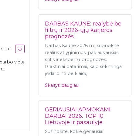
DARBAS KAUNE: realybė be
filtrų ir 2026-ųjų karjeros
prognozės
Darbas Kaune 2026 m.: sužinokite
 11 d.
realius atlyginimus, paklausiausias
sritis ir ekspertų prognozes.
darbo vietą
Praktiniai patarimai, kaip sėkmingai
...
įsidarbinti be klaidų.
Skaityti daugiau
GERIAUSIAI APMOKAMI
DARBAI 2026: TOP 10
Lietuvoje ir pasaulyje
Sužinokite, kokie geriausiai