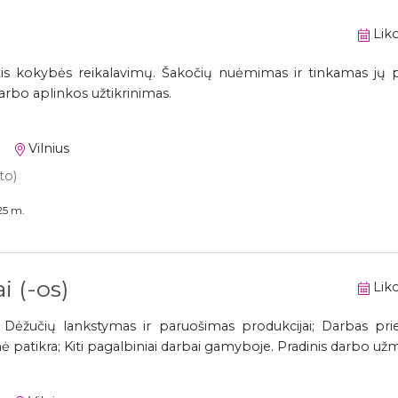
Liko
ntis kokybės reikalavimų. Šakočių nuėmimas ir tinkamas jų 
darbo aplinkos užtikrinimas.
Vilnius
to)
25 m.
 (-os)
Liko
; Dėžučių lankstymas ir paruošimas produkcijai; Darbas p
nė patikra; Kiti pagalbiniai darbai gamyboje. Pradinis darbo užm.