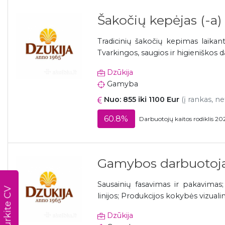
Šakočių kepėjas (-a)
Tradicinių šakočių kepimas laika
Tvarkingos, saugios ir higieniškos 
Dzūkija
Gamyba
Nuo: 855 iki 1100 Eur
(į rankas, ne
60.8%
Darbuotojų kaitos rodiklis 20
Gamybos darbuotojai
Sausainių fasavimas ir pakavimas
Susikurkite CV
linijos; Produkcijos kokybės vizuali
Dzūkija