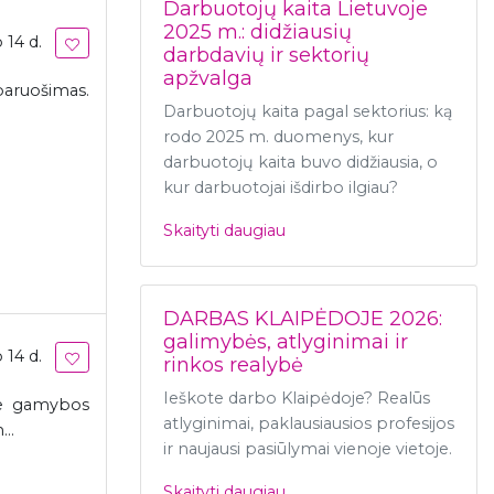
Darbuotojų kaita Lietuvoje
2025 m.: didžiausių
 14 d.
darbdavių ir sektorių
apžvalga
paruošimas.
Darbuotojų kaita pagal sektorius: ką
rodo 2025 m. duomenys, kur
darbuotojų kaita buvo didžiausia, o
kur darbuotojai išdirbo ilgiau?
Skaityti daugiau
DARBAS KLAIPĖDOJE 2026:
galimybės, atlyginimai ir
 14 d.
rinkos realybė
Ieškote darbo Klaipėdoje? Realūs
rie gamybos
atlyginimai, paklausiausios profesijos
..
ir naujausi pasiūlymai vienoje vietoje.
Skaityti daugiau