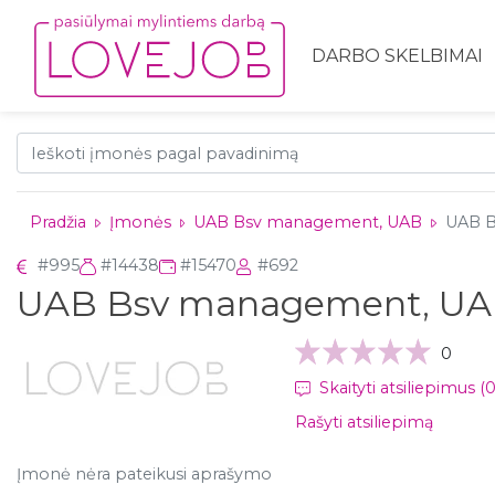
DARBO SKELBIMAI
Pradžia
Įmonės
UAB Bsv management, UAB
UAB B
#995
#14438
#15470
#692
UAB Bsv management, U
0
Skaityti atsiliepimus (0
Rašyti atsiliepimą
Įmonė nėra pateikusi aprašymo