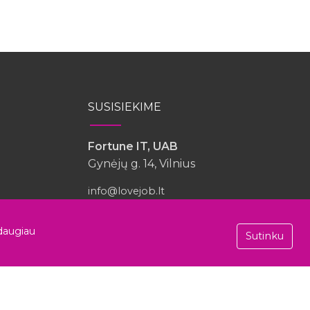
SUSISIEKIME
Fortune IT, UAB
Gynėjų g. 14, Vilnius
info@lovejob.lt
daugiau
Sutinku