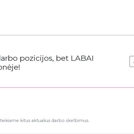
rbo pozicijos, bet LABAI
onėje!
eikiame kitus aktualius darbo skelbimus.