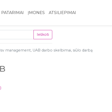
PATARIMAI
ĮMONĖS
ATSILIEPIMAI
Ieškoti
sv management, UAB darbo skelbimai, siūlo darbą
AB
)