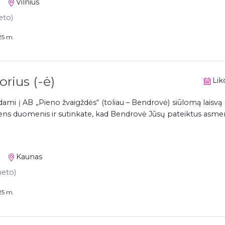
Vilnius
eto)
25 m.
rius (-ė)
Liko
mi į AB „Pieno žvaigždės“ (toliau – Bendrovė) siūlomą laisvą 
ns duomenis ir sutinkate, kad Bendrovė Jūsų pateiktus asmen
Kaunas
neto)
25 m.