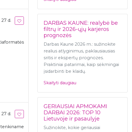
 27 d.
DARBAS KAUNE: realybė be
filtrų ir 2026-ųjų karjeros
prognozės
iaformatės
Darbas Kaune 2026 m.: sužinokite
realius atlyginimus, paklausiausias
sritis ir ekspertų prognozes.
Praktiniai patarimai, kaip sėkmingai
įsidarbinti be klaidų.
Skaityti daugiau
GERIAUSIAI APMOKAMI
DARBAI 2026: TOP 10
 27 d.
Lietuvoje ir pasaulyje
s tenkiname
Sužinokite, kokie geriausiai