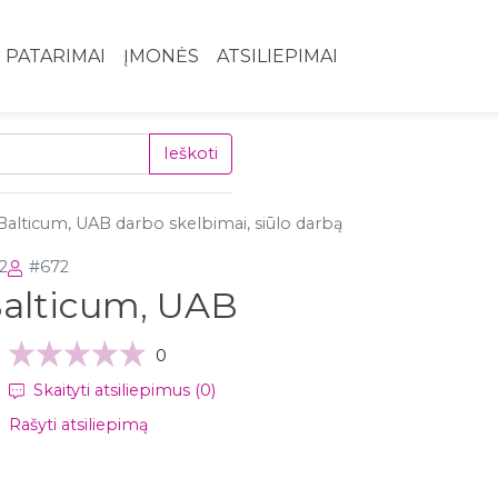
PATARIMAI
ĮMONĖS
ATSILIEPIMAI
Ieškoti
 Balticum, UAB darbo skelbimai, siūlo darbą
2
#672
 Balticum, UAB
0
Skaityti atsiliepimus (0)
Rašyti atsiliepimą