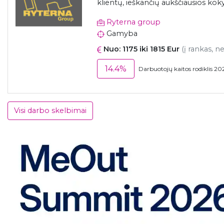
klientų, ieškančių aukščiausios koky
Ryterna group
Gamyba
Nuo: 1175 iki 1815 Eur
(į rankas, n
14.4%
Darbuotojų kaitos rodiklis 20
Visi darbo skelbimai