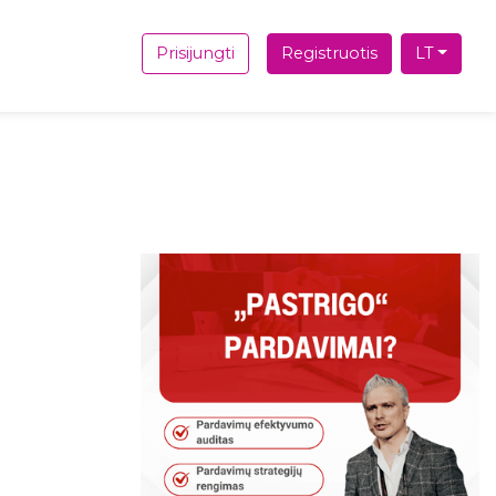
Prisijungti
Registruotis
LT