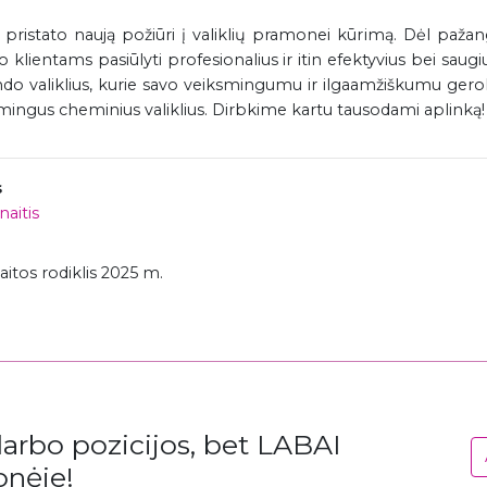
 pristato naują požiūri į valiklių pramonei kūrimą. Dėl paž
 klientams pasiūlyti profesionalius ir itin efektyvius bei saugiu
ndo valiklius, kurie savo veiksmingumu ir ilgaamžiškumu gero
mingus cheminius valiklius. Dirbkime kartu tausodami aplinką!
s
aitis
itos rodiklis 2025 m.
rbo pozicijos, bet LABAI
onėje!