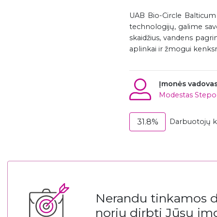
UAB Bio-Circle Balticum
technologijų, galime savo
skaidžius, vandens pagri
aplinkai ir žmogui kenks
Įmonės vadova
Modestas Stepon
31.8%
Darbuotojų ka
Nerandu tinkamos da
noriu dirbti Jūsų įm