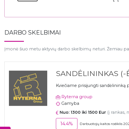
DARBO SKELBIMAI
Įmonė šiuo metu aktyvių darbo skelbimų neturi. Žemiau pat
SANDĖLININKAS (-Ė
Kviečiame prisijungti sandėlinin
Ryterna group
Gamyba
Nuo: 1300 iki 1500 Eur
(į rankas, 
14.4%
Darbuotojų kaitos rodiklis 20