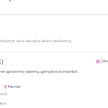
eikiame kitus aktualius darbo skelbimus.
)
Liko
ką prie aptvėrimo sistemų gamybos komandos
Kaunas
neto)
25 m.