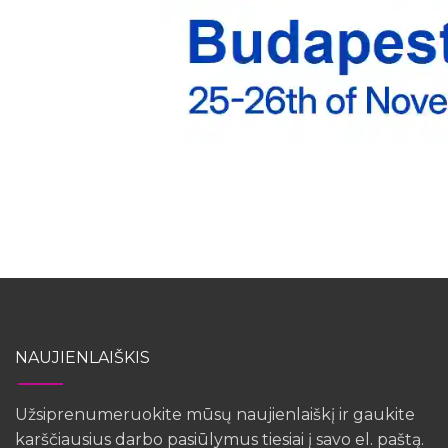
NAUJIENLAIŠKIS
Užsiprenumeruokite mūsų naujienlaiškį ir gaukite
karščiausius darbo pasiūlymus tiesiai į savo el. paštą.