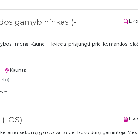
dos gamybininkas (-
Liko
s įmonė Kaune – kviečia prisijungti prie komandos plač
Kaunas
neto)
25 m.
(-OS)
Liko
keliamų sekcinių garažo vartų bei lauko durų gamintoja. Me