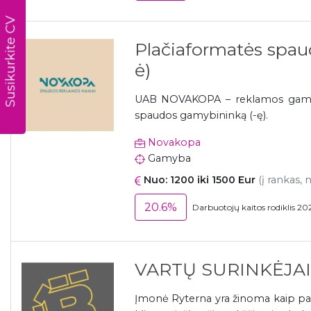
Susikurkite CV
Plačiaformatės spau
ė)
UAB NOVAKOPA – reklamos gamybo
spaudos gamybininką (-ę).
Novakopa
Gamyba
Nuo: 1200 iki 1500 Eur
(į rankas, 
20.6%
Darbuotojų kaitos rodiklis 20
VARTŲ SURINKĖJAI 
Įmonė Ryterna yra žinoma kaip pa