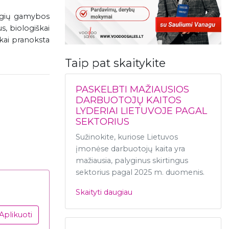
angių gamybos
s, biologiškai
kai pranoksta
Taip pat skaitykite
PASKELBTI MAŽIAUSIOS
DARBUOTOJŲ KAITOS
LYDERIAI LIETUVOJE PAGAL
SEKTORIUS
Sužinokite, kuriose Lietuvos
įmonėse darbuotojų kaita yra
mažiausia, palyginus skirtingus
sektorius pagal 2025 m. duomenis.
Skaityti daugiau
Aplikuoti