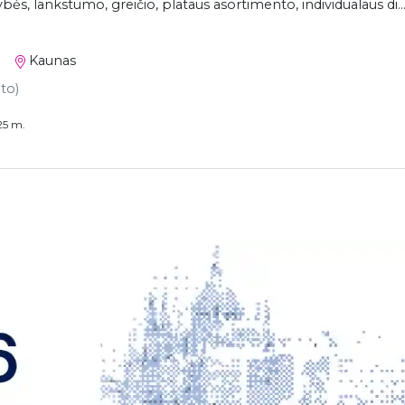
bės, lankstumo, greičio, plataus asortimento, individualaus di..
Kaunas
eto)
25 m.