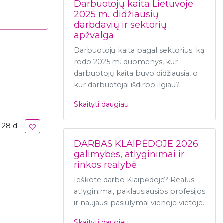
Darbuotojų kaita Lietuvoje
2025 m.: didžiausių
darbdavių ir sektorių
apžvalga
Darbuotojų kaita pagal sektorius: ką
rodo 2025 m. duomenys, kur
darbuotojų kaita buvo didžiausia, o
kur darbuotojai išdirbo ilgiau?
Skaityti daugiau
 28 d.
DARBAS KLAIPĖDOJE 2026:
galimybės, atlyginimai ir
rinkos realybė
Ieškote darbo Klaipėdoje? Realūs
atlyginimai, paklausiausios profesijos
ir naujausi pasiūlymai vienoje vietoje.
Skaityti daugiau