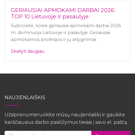
GERIAUSIAI APMOKAMI DARBAI 2026:
TOP 10 Lietuvoje ir pasaulyje
Sužinokite, kokie geriausiai apmokami darbai 2026
m. dominuoja Lietuvoje ir pasaulyje. Geriausiai
apmokamos profesijos ir jų atlyginimai.
Skaityti daugiau
NAUJIENLAIŠKIS
Užsiprenumeruokite mūsų naujienlaiškį ir gaukite
karščiausius darbo pasiūlymus tiesiai į savo el. paštą.