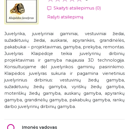
Skaityti atsiliepimus (0)
Rašyti atsiliepimą
Juvelyrika, juvelyriniai gaminiai, vestuviniai žiedai,
sužadėtuvių žiedai, auskarai, apyrankės, grandinėlės,
pakabukai – projektavimas, gamyba, prekyba, remontas.
Juvelyras Klaipėdoje teikia juvelyrinių dirbinių
projektavimas ir gamyba naujausia 3D technologija.
Konsultuojame dėl juvelyrikos gaminių pasirinkimo.
Klaipėdos juvelyras sukuria ir pagamina vienetinius
juvelyrinius dirbinius: vestuvinių žiedų gamyba,
sužadėtuvių žiedų gamyba, vyriškų žiedų gamyba,
moteriškų žiedų gamyba, auskarų gamyba, apyrankų
gamyba, grandinėlių gamyba, pakabukų gamyba, rankų
darbo juvelyrinių dirbinių gamyba.
Įmonės vadovas