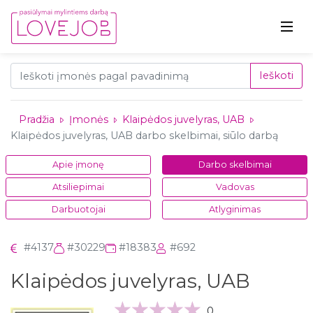
Ieškoti
Pradžia
Įmonės
Klaipėdos juvelyras, UAB
Klaipėdos juvelyras, UAB darbo skelbimai, siūlo darbą
Apie įmonę
Darbo skelbimai
Atsiliepimai
Vadovas
Darbuotojai
Atlyginimas
#4137
#30229
#18383
#692
Klaipėdos juvelyras, UAB
0