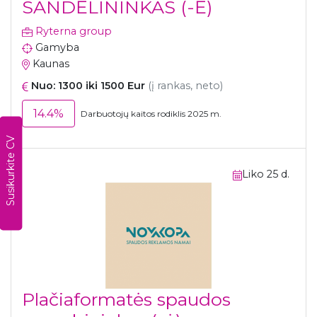
SANDĖLININKAS (-Ė)
Ryterna group
Gamyba
Kaunas
Nuo: 1300 iki 1500 Eur
(į rankas, neto)
14.4%
Darbuotojų kaitos rodiklis 2025 m.
Susikurkite CV
Liko 25 d.
Plačiaformatės spaudos