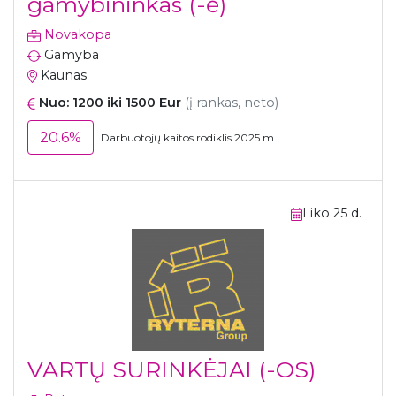
gamybininkas (-ė)
Novakopa
Gamyba
Kaunas
Nuo: 1200 iki 1500 Eur
(į rankas, neto)
20.6%
Darbuotojų kaitos rodiklis 2025 m.
Liko 25 d.
VARTŲ SURINKĖJAI (-OS)