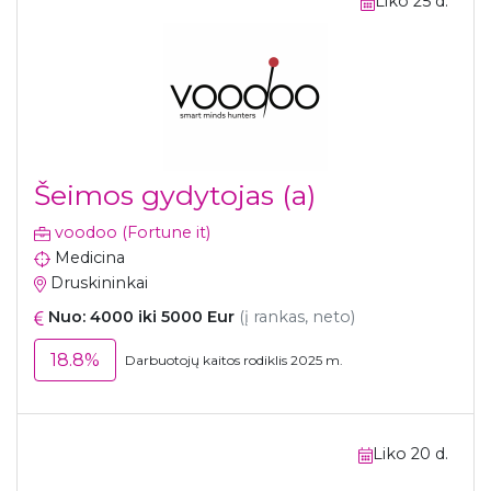
Liko 25 d.
Šeimos gydytojas (a)
voodoo (Fortune it)
Medicina
Druskininkai
Nuo: 4000 iki 5000 Eur
(į rankas, neto)
18.8%
Darbuotojų kaitos rodiklis 2025 m.
Liko 20 d.