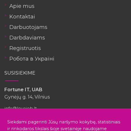
Apie mus
Kontaktai
Darbuotojams
Darbdaviams
Registruotis
Робота в Україні
SUSISIEKIME
Fortune IT, UAB
Gynėjų g. 14, Vilnius
info@lovejob.lt
Siekdami pagerinti Jūsų naršymo kokybę, statistiniais
ir rinkodaros tikslais šioje svetainėje naudojame