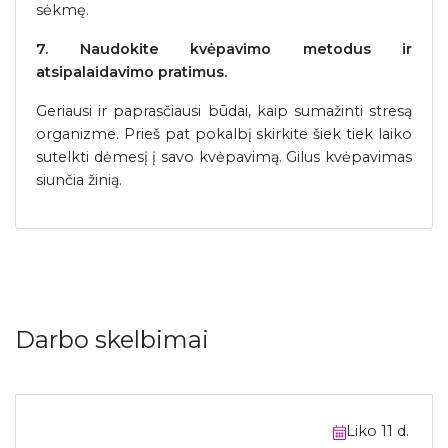
sėkmę.
7. Naudokite kvėpavimo metodus ir
atsipalaidavimo pratimus.
Geriausi ir paprasčiausi būdai, kaip sumažinti stresą
organizme. Prieš pat pokalbį skirkite šiek tiek laiko
sutelkti dėmesį į savo kvėpavimą. Gilus kvėpavimas
siunčia žinią.
Darbo skelbimai
Liko 11 d.