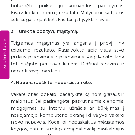
būtumėte puikus jų komandos papildymas.
Įsivaizduokite norimą rezultatą. Matydami, kad jums
sekasi, galite patikėti, kad tai gali įvykti ir įvyks.
3. Turėkite pozityvų mąstymą.
Susikurkite CV
Teigiamas mąstymas yra žingsnis į priekį link
teigiamo rezultato. Pagalvokite apie visus savo
puikius pasiekimus ir pasiekimus. Pagalvokite, kiek
toli nuėjote per savo karjerą. Didžiuokis savimi ir
nebijok savęs parduoti.
4. Nepersiruoškite, nepersistenkite.
Vakare prieš pokalbį padarykite ką nors gražaus ir
malonaus. Jei pasirengėte paskutinėmis dienomis,
miegojimas su interviu užrašais ar žiūrėjimas į
nešiojamojo kompiuterio ekraną iki vėlyvo vakaro
nieko nepakeis. Kodėl gi nepaskaitius mėgstamos
knygos, gaminus mėgstamą patiekalą, pasikalbėjus