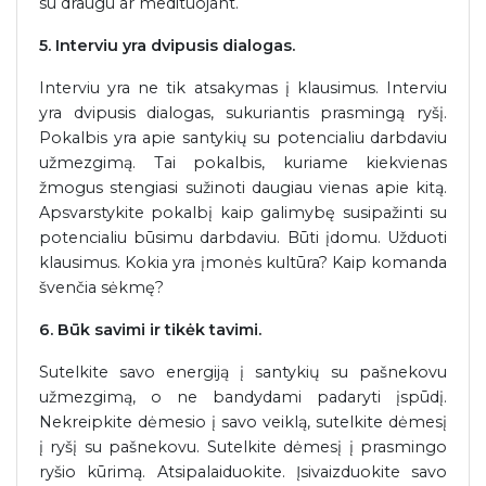
su draugu ar medituojant.
5. Interviu yra dvipusis dialogas.
Interviu yra ne tik atsakymas į klausimus. Interviu
yra dvipusis dialogas, sukuriantis prasmingą ryšį.
Pokalbis yra apie santykių su potencialiu darbdaviu
užmezgimą. Tai pokalbis, kuriame kiekvienas
žmogus stengiasi sužinoti daugiau vienas apie kitą.
Apsvarstykite pokalbį kaip galimybę susipažinti su
potencialiu būsimu darbdaviu. Būti įdomu. Užduoti
klausimus. Kokia yra įmonės kultūra? Kaip komanda
švenčia sėkmę?
6. Būk savimi ir tikėk tavimi.
Sutelkite savo energiją į santykių su pašnekovu
užmezgimą, o ne bandydami padaryti įspūdį.
Nekreipkite dėmesio į savo veiklą, sutelkite dėmesį
į ryšį su pašnekovu. Sutelkite dėmesį į prasmingo
ryšio kūrimą. Atsipalaiduokite. Įsivaizduokite savo