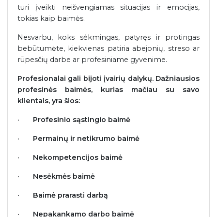
turi įveikti neišvengiamas situacijas ir emocijas,
tokias kaip baimės.
Nesvarbu, koks sėkmingas, patyręs ir protingas
bebūtumėte, kiekvienas patiria abejonių, streso ar
rūpesčių darbe ar profesiniame gyvenime.
Profesionalai gali bijoti įvairių dalykų. Dažniausios
profesinės baimės, kurias mačiau su savo
klientais, yra šios:
·
Profesinio sąstingio baimė
·
Permainų ir netikrumo baimė
·
Nekompetencijos baimė
·
Nesėkmės baimė
·
Baimė prarasti darbą
·
Nepakankamo darbo baimė