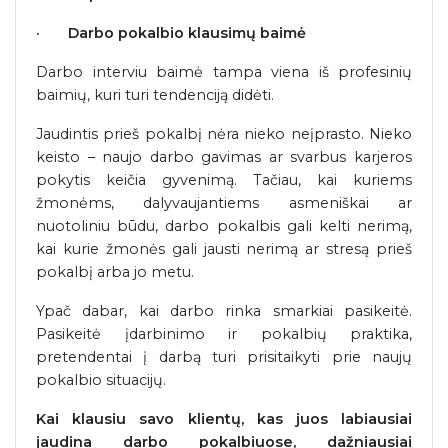
·
Darbo pokalbio klausimų baimė
Darbo interviu baimė tampa viena iš profesinių
baimių, kuri turi tendenciją didėti.
Jaudintis prieš pokalbį nėra nieko neįprasto. Nieko
keisto – naujo darbo gavimas ar svarbus karjeros
pokytis keičia gyvenimą. Tačiau, kai kuriems
žmonėms, dalyvaujantiems asmeniškai ar
nuotoliniu būdu, darbo pokalbis gali kelti nerimą,
kai kurie žmonės gali jausti nerimą ar stresą prieš
pokalbį arba jo metu.
Ypač dabar, kai darbo rinka smarkiai pasikeitė.
Pasikeitė įdarbinimo ir pokalbių praktika,
pretendentai į darbą turi prisitaikyti prie naujų
pokalbio situacijų.
Kai klausiu savo klientų, kas juos labiausiai
jaudina darbo pokalbiuose, dažniausiai