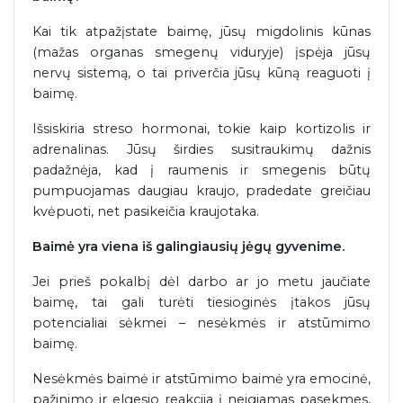
Kai tik atpažįstate baimę, jūsų migdolinis kūnas
(mažas organas smegenų viduryje) įspėja jūsų
nervų sistemą, o tai priverčia jūsų kūną reaguoti į
baimę.
Išsiskiria streso hormonai, tokie kaip kortizolis ir
adrenalinas. Jūsų širdies susitraukimų dažnis
padažnėja, kad į raumenis ir smegenis būtų
pumpuojamas daugiau kraujo, pradedate greičiau
kvėpuoti, net pasikeičia kraujotaka.
Baimė yra viena iš galingiausių jėgų gyvenime.
Jei prieš pokalbį dėl darbo ar jo metu jaučiate
baimę, tai gali turėti tiesioginės įtakos jūsų
potencialiai sėkmei – nesėkmės ir atstūmimo
baimę.
Nesėkmės baimė ir atstūmimo baimė yra emocinė,
pažinimo ir elgesio reakcija į neigiamas pasekmes,