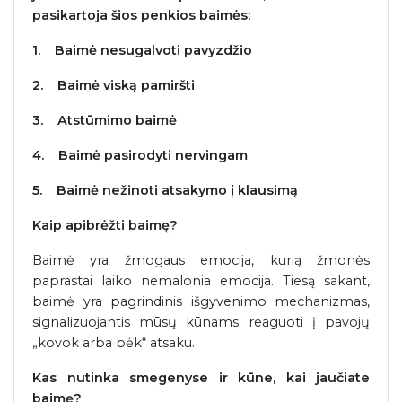
pasikartoja šios penkios baimės:
1.
Baimė nesugalvoti pavyzdžio
2.
Baimė viską pamiršti
3. Atstūmimo baimė
4.
Baimė pasirodyti nervingam
5.
Baimė nežinoti atsakymo į klausimą
Kaip apibrėžti baimę?
Baimė yra žmogaus emocija, kurią žmonės
paprastai laiko nemalonia emocija. Tiesą sakant,
baimė yra pagrindinis išgyvenimo mechanizmas,
signalizuojantis mūsų kūnams reaguoti į pavojų
„kovok arba bėk“ atsaku.
Kas nutinka smegenyse ir kūne, kai jaučiate
baimę?