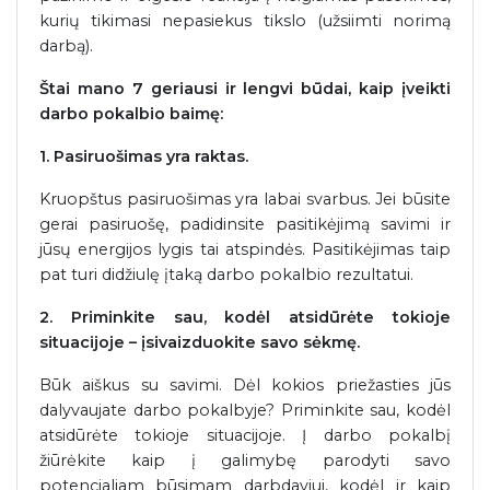
kurių tikimasi nepasiekus tikslo (užsiimti norimą
darbą).
Štai mano 7 geriausi ir lengvi būdai, kaip įveikti
darbo pokalbio baimę:
1. Pasiruošimas yra raktas.
Kruopštus pasiruošimas yra labai svarbus. Jei būsite
gerai pasiruošę, padidinsite pasitikėjimą savimi ir
jūsų energijos lygis tai atspindės. Pasitikėjimas taip
pat turi didžiulę įtaką darbo pokalbio rezultatui.
2. Priminkite sau, kodėl atsidūrėte tokioje
situacijoje – įsivaizduokite savo sėkmę.
Būk aiškus su savimi. Dėl kokios priežasties jūs
dalyvaujate darbo pokalbyje? Priminkite sau, kodėl
atsidūrėte tokioje situacijoje. Į darbo pokalbį
žiūrėkite kaip į galimybę parodyti savo
potencialiam būsimam darbdaviui, kodėl ir kaip