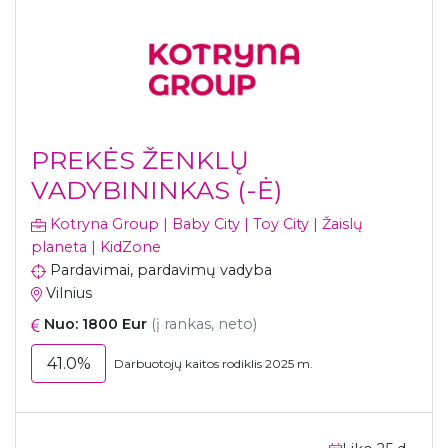
PREKĖS ŽENKLŲ
VADYBININKAS (-Ė)
Kotryna Group | Baby City | Toy City | Žaislų
planeta | KidZone
Pardavimai, pardavimų vadyba
Vilnius
Nuo: 1800 Eur
(į rankas, neto)
41.0%
Darbuotojų kaitos rodiklis 2025 m.